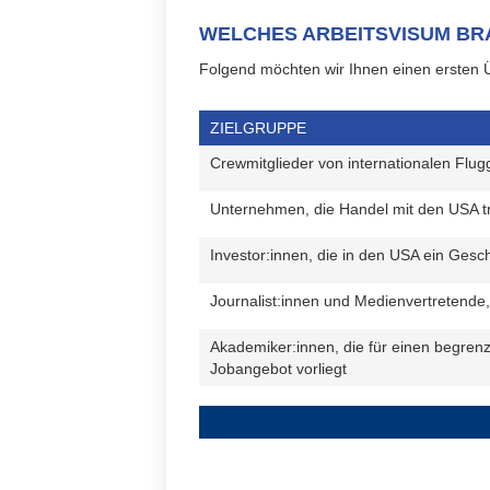
WELCHES ARBEITSVISUM BRA
Folgend möchten wir Ihnen einen ersten 
ZIELGRUPPE
Crewmitglieder von internationalen Flugg
Unternehmen, die Handel mit den USA t
Investor:innen, die in den USA ein Gesc
Journalist:innen und Medienvertretende
Akademiker:innen, die für einen begren
Jobangebot vorliegt
Mitarbeitende von international tätigen
Besonders talentierte Personen, die übe