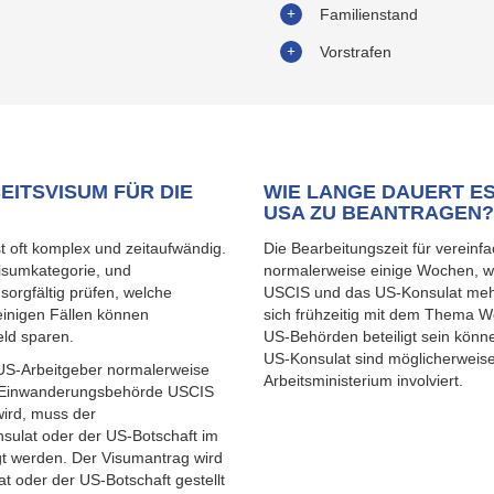
Familienstand
Vorstrafen
EITSVISUM FÜR DIE
WIE LANGE DAUERT ES
USA ZU BEANTRAGEN?
st oft komplex und zeitaufwändig.
Die Bearbeitungszeit für vereinf
Visumkategorie, und
normalerweise einige Wochen, w
sorgfältig prüfen, welche
USCIS und das US-Konsulat mehr
einigen Fällen können
sich frühzeitig mit dem Thema W
eld sparen.
US-Behörden beteiligt sein kön
US-Konsulat sind möglicherweis
 US-Arbeitgeber normalerweise
Arbeitsministerium involviert.
US-Einwanderungsbehörde USCIS
wird, muss der
sulat oder der US-Botschaft im
t werden. Der Visumantrag wird
t oder der US-Botschaft gestellt