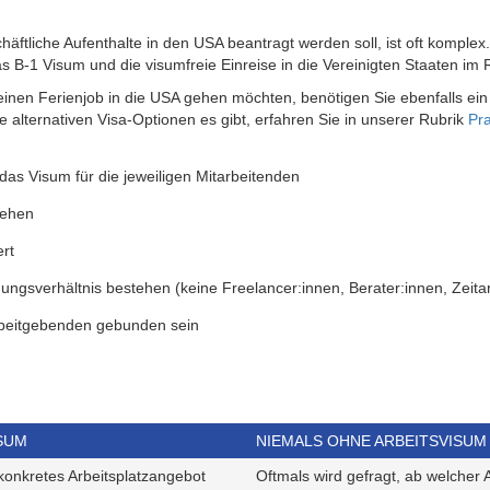
ort, Entertainment oder Kunst
äftliche Aufenthalte in den USA beantragt werden soll, ist oft komplex.
das B-1 Visum und die visumfreie Einreise in die Vereinigten Staaten 
 einen Ferienjob in die USA gehen möchten, benötigen Sie ebenfalls ein 
e alternativen Visa-Optionen es gibt, erfahren Sie in unserer Rubrik
Pr
s Visum für die jeweiligen Mitarbeitenden
tehen
ert
ungsverhältnis bestehen (keine Freelancer:innen, Berater:innen, Zeitar
rbeitgebenden gebunden sein
SUM
NIEMALS OHNE ARBEITSVISUM
 konkretes Arbeitsplatzangebot
Oftmals wird gefragt, ab welcher 