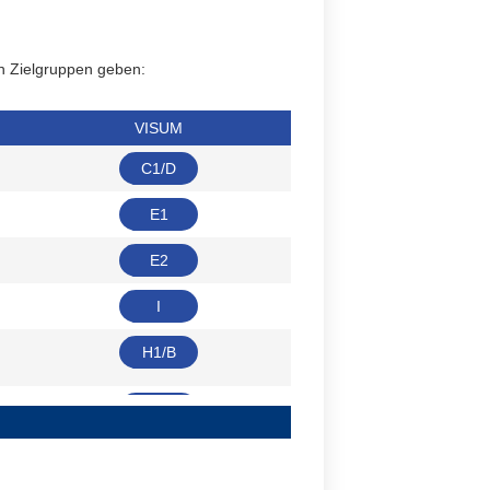
n Zielgruppen geben:
VISUM
C1/D
E1
E2
I
H1/B
L1
O1