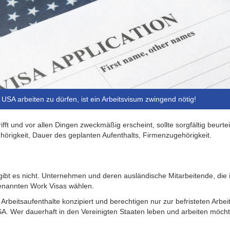
USA arbeiten zu dürfen, ist ein Arbeitsvisum zwingend nötig!
fft und vor allen Dingen zweckmäßig erscheint, sollte sorgfältig beurt
ehörigkeit, Dauer des geplanten Aufenthalts, Firmenzugehörigkeit.
gibt es nicht. Unternehmen und deren ausländische Mitarbeitende, die 
enannten Work Visas wählen.
e Arbeitsaufenthalte konzipiert und berechtigen nur zur befristeten Ar
A. Wer dauerhaft in den Vereinigten Staaten leben und arbeiten möch