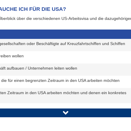
UCHE ICH FÜR DIE USA?
Überblick über die verschiedenen US-Arbeitsvisa und die dazugehörige
esellschaften oder Beschäftigte auf Kreuzfahrtschiffen und Schiffen
reiben wollen
häft aufbauen / Unternehmen leiten wollen
, die für einen begrenzten Zeitraum in den USA arbeiten möchten
zten Zeitraum in den USA arbeiten möchten und denen ein konkretes
 Unternehmen, die an einen Standort in den USA versetzt werden sollen
r spezielle Fähigkeiten verfügen