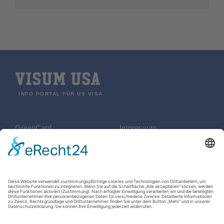
VISUM USA
INFO PORTAL FÜR US VISA
GreenCard
Impressum
REISEN
Datenschutzerklärung
B2 Visum
Kontakt
ESTA
US-Visa Checkliste
Der biometrische Reisepass