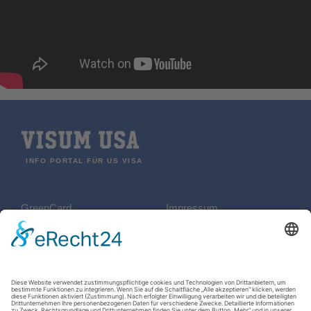
VISUM USA
INFO PORTAL FÜR US VISA
GreenCard
Impressum
REISEN
Datenschutzerklärung
B2 Visum
Kontakt
ESTA