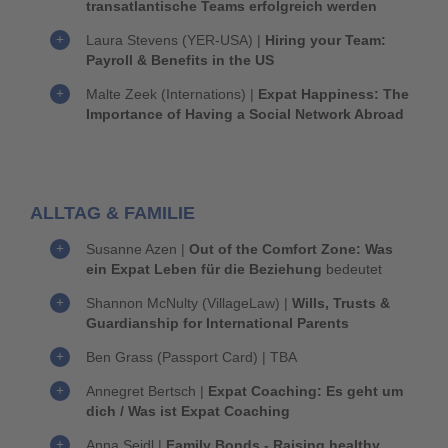
transatlantische Teams erfolgreich
werden
Laura Stevens (YER-USA) |
Hiring your Team:
Payroll & Benefits in the US
Malte Zeek (Internations) |
Expat Happiness: The
Importance of Having a Social Network Abroad
ALLTAG & FAMILIE
Susanne Azen
|
Out of the Comfort Zone: Was
ein Expat Leben für die Beziehung
bedeutet
Shannon McNulty (VillageLaw)
|
Wills, Trusts &
Guardianship for International Parents
Ben Grass (Passport Card)
|
TBA
Annegret Bertsch |
Expat Coaching: Es geht um
dich / Was ist Expat Coaching
Anna Seidl |
Family Bonds - Raising healthy