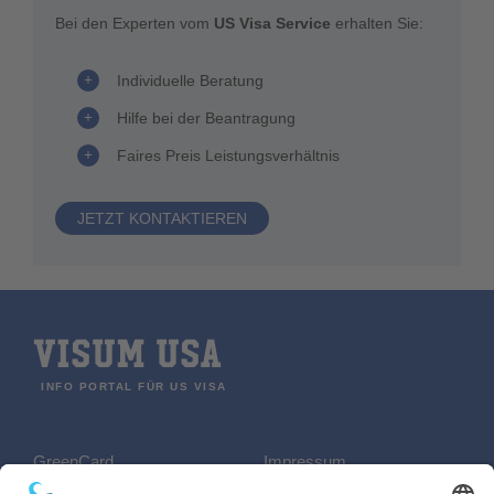
Bei den Experten vom
US Visa Service
erhalten Sie:
Individuelle Beratung
Hilfe bei der Beantragung
Faires Preis Leistungsverhältnis
JETZT KONTAKTIEREN
VISUM USA
INFO PORTAL FÜR US VISA
GreenCard
Impressum
REISEN
Datenschutzerklärung