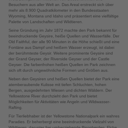
Besuchern aus aller Welt an. Das Areal erstreckt sich über
mehr als 8.900 Quadratkilometer in den Bundesstaaten
Wyoming, Montana und Idaho und präsentiert eine vielfältige
Palette von Landschaften und Wildtieren.
Seine Gründung im Jahr 1872 machte den Park bekannt für
beeindruckende Geysire, heiße Quellen und Wasserfälle. Der
Old Faithful, der alle 90 Minuten in die Höhe schießt und eine
Fontäne aus Dampf und heißem Wasser erzeugt, ist dabei
der berühmteste Geysir. Weitere prominente Geysire sind
der Grand Geyser, der Riverside Geyser und der Castle
Geyser. Die farbenfrohen heißen Quellen im Park zeichnen
sich oft durch ungewöhnliche Formen und Größen aus.
Neben den Geysiren und heißen Quellen bietet der Park eine
atemberaubende Kulisse mit tiefen Schluchten, hohen
Bergen, ausgedehnten Wiesen und dichten Wäldern. Der
Yellowstone River durchzieht den Park und bietet
Möglichkeiten für Aktivitäten wie Angeln und Wildwasser-
Rafting.
Für Tierliebhaber ist der Yellowstone Nationalpark ein wahres
Paradies. Er beherbergt eine beeindruckende Vielzahl von
Wildtieren, darunter frei umherziehende Bisonherden, Elche,