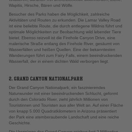
Wapitis, Hirsche, Bären und Wölfe.
Besucher des Parks haben die Möglichkeit, zahlreiche
Aktivitäten und Routen zu erkunden. Die Lamar Valley Road
ist eine beliebte Route, die durch entlegene Wildnis führt und
optimale Möglichkeiten zur Beobachtung wild lebender Tiere
bietet. Ebenso reizvoll ist die Firehole Canyon Drive, eine
malerische Straße entlang des Firehole River, gesäumt von
Wasserfällen und heißen Quellen. Eine der bekanntesten
Wanderungen führt zum Fairy Falls, einem beeindruckenden
Wasserfall, der in einem dichten Wald verborgen liegt.
2. GRAND CANYON NATIONALPARK
Der Grand Canyon Nationalpark, ein faszinierendes
Naturwunder mit einer beeindruckenden Schlucht, geformt
durch den Colorado River, zieht jährlich Millionen von
Touristinnen und Touristen aus aller Welt an. Auf einer Fläche
von knapp 5.000 Quadratkilometern in Arizona präsentiert
der Park eine atemberaubende Landschaft und eine reiche
Geschichte.
Die Ursprünge des Grand Canyon reichen fast 2 Milliarden