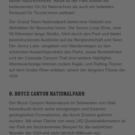
seiner Naturschönheit. Heute ist der Park sowohl ein
bedeutender Ort für Naturschutz als auch ein beliebtes
Reiseziel für Tourist:innen weltweit.
Der Grand Teton Nationalpark bietet eine Vielzahl von
Aktivitäten für Besucher:innen. Die Scenic Loop Drive, eine
50 Kilometer lange Straße, führt durch den Park und bietet
beeindruckende Ausblicke auf die Berglandschaft und Seen.
Der Jenny Lake, umgeben von Wanderwegen zu den
schönsten Aussichtspunkten des Parks, sowie Bootsfahrten
und der Cascade Canyon Trail sind weitere Highlights.
Abenteuerlustige können zudem Kajak- und Rafting-Touren
auf dem Snake River erleben, einem der längsten Flüsse der
USA.
8. BRYCE CANYON NATIONALPARK
Der Bryce Canyon Nationalpark im Südwesten von Utah
beeindruckt durch seine einzigartigen und bizarren
geologischen Formationen, die durch Erosion geformt
wurden. Mit einer Fläche von etwa 145 Quadratkilometern ist
der Park ein faszinierendes Beispiel für die natürlichen
Wunder der USA und zieht jährlich Millionen von