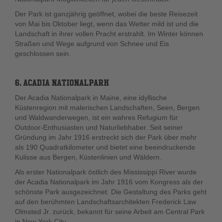
Der Park ist ganzjährig geöffnet, wobei die beste Reisezeit
von Mai bis Oktober liegt, wenn das Wetter mild ist und die
Landschaft in ihrer vollen Pracht erstrahlt. Im Winter können
Straßen und Wege aufgrund von Schnee und Eis
geschlossen sein.
6. ACADIA NATIONALPARK
Der Acadia Nationalpark in Maine, eine idyllische
Küstenregion mit malerischen Landschaften, Seen, Bergen
und Waldwanderwegen, ist ein wahres Refugium für
Outdoor-Enthusiasten und Naturliebhaber. Seit seiner
Gründung im Jahr 1916 erstreckt sich der Park über mehr
als 190 Quadratkilometer und bietet eine beeindruckende
Kulisse aus Bergen, Küstenlinien und Wäldern.
Als erster Nationalpark östlich des Mississippi River wurde
der Acadia Nationalpark im Jahr 1916 vom Kongress als der
schönste Park ausgezeichnet. Die Gestaltung des Parks geht
auf den berühmten Landschaftsarchitekten Frederick Law
Olmsted Jr. zurück, bekannt für seine Arbeit am Central Park
in New York City.