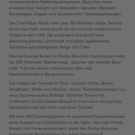
amerikanischen Nationalparksystems. Besucher:innen
erwartet eine Vielzahl von Aktivitäten, darunter Wandern,
Bergsteigen, Angeln und faszinierende Tierbeobachtungen.
Die Trail Ridge Road, eine über 80 Kilometer lange Strecke
durch den Park, beeindruckt als die höchste kontinuierliche
Straße in den USA. Sie schlängelt sich durch eine
atemberaubende Landschaft und bietet spektakuläre
Ausblicke auf umliegende Berge und Täler.
Wanderfreunde finden im Rocky Mountain Nationalpark mehr
als 480 Kilometer Wanderwege, darunter der beliebte Bear
Lake Trail mit seinem malerischen See und
beeindruckendem Bergpanorama.
Die Vielfalt der Tierwelt im Park, darunter Elche, Bären,
Berglöwen, Wölfe und Hirsche, macht Tierbeobachtungen zu
einer faszinierenden Aktivität. Geführte Touren mit
erfahrenen Guides bieten Besucher:innen eine einzigartige
Perspektive auf den Park und seine Tierwelt.
Mit über 500 Campingplätzen im gesamten Parkgebiet sowie
einer Auswahl an Unterkünften in der Nähe, darunter Hotels,
Motels und Ferienwohnungen, bietet der Rocky Mountain
Nationalpark Möglichkeiten für jeden Geschmack.