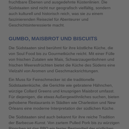
fruchtbare Ebenen und ausgedehnte Küstenlinien. Die
Südstaaten sind nicht nur geografisch vielfältig, sondern
auch kulturell und historisch reich, was sie zu einem
faszinierenden Reiseziel für Abenteurer und
Geschichtsinteressierte macht.
GUMBO, MAISBROT UND BISCUITS
Die Südstaaten sind berühmt für ihre köstliche Küche, die
von Soul Food bis zu Gourmetküche reicht. Mit einer Fülle
von frischen Zutaten wie Mais, Schwarzaugenbohnen und
frischen Meeresfrüchten bietet die Küche des Südens eine
Vielzahl von Aromen und Geschmacksrichtungen.
Ein Muss für Feinschmecker ist die traditionelle
Südstaatenküche, die Gerichte wie gebratene Hähnchen,
würzige Collard Greens und knusprigen Maisbrot umfasst.
Für diejenigen, die etwas Außergewöhnliches suchen, bieten
gehobene Restaurants in Städten wie Charleston und New
Orleans eine moderne Interpretation der südlichen Küche.
Die Südstaaten sind auch bekannt für ihre reiche Tradition
der Barbecue-Kunst. Von zartem Pulled Pork bis zu würzigen
Rippchen ist das BBQ ein fester Bestandteil der südlichen