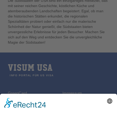
Die Südstaaten der USA sind ein einzigartiges Reiseziel, das
mit seiner reichen Geschichte, köstlichen Küche und
atemberaubenden Landschaften begeistert. Egal, ob man
die historischen Stätten erkundet, die regionalen
Spezialitäten probiert oder einfach nur die malerische
Schönheit der Natur genießt, die Südstaaten bieten
unvergessliche Erlebnisse für jeden Besucher. Machen Sie
sich auf den Weg und entdecken Sie die unvergleichliche
Magie der Südstaaten!
VISUM USA
INFO PORTAL FÜR US VISA
GreenCard
Impressum
REISEN
Datenschutzerklärung
B2 Visum
Kontakt
ESTA