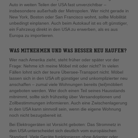
Auto in weiten Teilen der USA fast unverzichtbar –
insbesondere außerhalb der Metropolen. Wer nicht gerade in
New York, Boston oder San Francisco wohnt, sollte Mobilität
unbedingt einplanen. Auch beim Autokauf ist es oft günstiger,
ein Fahrzeug direkt in den USA zu erwerben, als es aus
Europa zu importieren.
WAS MITNEHMEN UND WAS BESSER NEU KAUFEN?
Wer nach Amerika zieht, steht früher oder später vor der
Frage: Nehme ich meine Möbel mit oder nicht? In vielen
Fällen lohnt sich der teure Übersee-Transport nicht. Möbel
lassen sich in den USA oft günstiger und unkomplizierter neu
anschaffen – zumal viele Wohnungen bereits (teil)möbliert
angeboten werden. Wer doch einen Teil seines Hausstands
mitnimmt, sollte sich frühzeitig über Versandoptionen und
Zollbestimmungen informieren. Auch eine Zwischenlagerung
in den USA kann sinnvoll sein, wenn die eigene Wohnung
noch nicht bezugsbereit ist.
Bei Elektrogeräten ist Vorsicht geboten: Das Stromnetz in
den USA unterscheidet sich deutlich vom europäischen
Standard. Viele Geräte funktionieren ohne Adapter oder