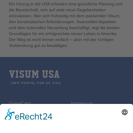
Ein Umzug in die USA erfordert eine gründliche Planung und
die Bereitschaft, sich auf viele neue Gegebenheiten
einzulassen. Wer sich frühzeitig mit dem passenden Visum,
den bürokratischen Anforderungen, finanziellen Aspekten
und dem kulturellen Neuanfang beschäftigt, legt die besten
Grundlagen für ein erfolgreiches neues Leben in Amerika.
Der Weg ist nicht immer einfach – aber mit der richtigen
Vorbereitung gut zu bewältigen.
VISUM USA
INFO PORTAL FÜR US VISA
GreenCard
Impressum
REISEN
Datenschutzerklärung
B2 Visum
Kontakt
ESTA