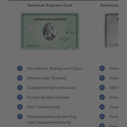
American Express Card
American Exp
Monatlicher Beitrag von 5 Euro
Monatlich
Membership Rewards
Platinkart
Zusätzliche Karte inklusive
100 Euro
Punkte flexibel einlösen
Membersh
Kein Punkteverfall
Zusätzlic
Reiseversicherung bei Flug-
Punkte fl
oder Gepäckverspätung
Kein Punk