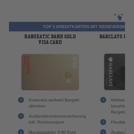
TOP 3 KREDITKARTEN MIT REISEVERSICHE
HANSEATIC BANK GOLD
BARCLAYS PLA
VISA CARD
Kostenlos weltweit Bargeld
Weltweit ge
abheben
bezahlen u
Bargeld ab
Auslandskrankenversicherung
inkl. Rücktransport
Flexible Ra
Monatsgebühr 4,90 Euro
Auslandskr