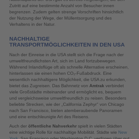
Zutritt auf eine bestimmte Anzahl von Besucher:innen
begrenzen. Zudem gelten strenge Vorschriften hinsichtlich
der Nutzung der Wege, der Müllentsorgung und des
Verhaltens in der Natur.
NACHHALTIGE
TRANSPORTMÖGLICHKEITEN IN DEN USA
Nach der Einreise in die USA stellt sich die Frage nach der
umweltfreundlichsten Art, sich im Land fortzubewegen.
Während Inlandsflüge oft als schnelle Alternative erscheinen,
hinterlassen sie einen hohen CO₂-Fußabdruck. Eine
wesentlich nachhaltigere Möglichkeit, die USA zu erkunden,
bietet das Zugreisen. Das Bahnnetz von
Amtrak
verbindet
viele Großstädte miteinander und ermöglicht es, bequem
und vergleichsweise umweltfreundlich zu reisen. Besonders
beliebte Strecken, wie der „California Zephyr“ von Chicago
nach San Francisco, bieten atemberaubende Panoramen
und eine entschleunigte Art des Reisens.
Auch der
öffentliche Nahverkehr
spielt in vielen Städten
eine wichtige Rolle für nachhaltige Mobilität. Städte wie
New
York
, San Francisco oder Washington D.C. verfügen über gut