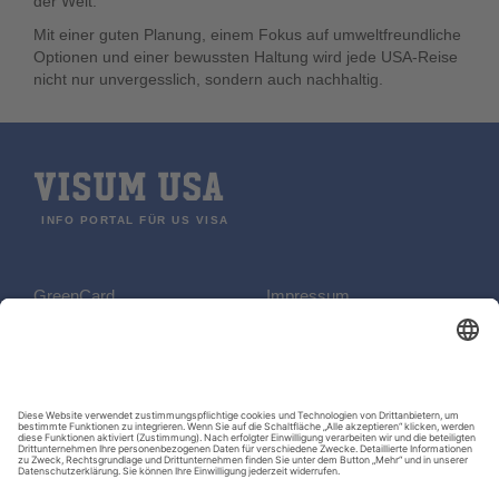
der Welt.
Mit einer guten Planung, einem Fokus auf umweltfreundliche
Optionen und einer bewussten Haltung wird jede USA-Reise
nicht nur unvergesslich, sondern auch nachhaltig.
VISUM USA
INFO PORTAL FÜR US VISA
GreenCard
Impressum
REISEN
Datenschutzerklärung
B2 Visum
Kontakt
ESTA
US-Visa Checkliste
Der biometrische Reisepass