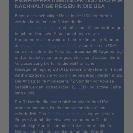
EINREISEBESTIMMUNGEN UND VISA FÜR
NACHHALTIGE REISEN IN DIE USA
Bevor eine nachhaltige Reise in die USA angetreten
werden kann, müssen Reisende die
Einreisebestimmungen
und möglichen Visaanforderungen
beachten. Deutsche Staatsangehörige sowie
Bürger:innen vieler weiterer Länder können im Rahmen
des
Visa Waiver Program (VWP)
visumfrei in die USA
einreisen, sofern der Aufenthalt
maximal 90 Tage
beträgt
und zu touristischen oder geschäftlichen Zwecken dient.
Voraussetzung hierfür ist die elektronische
Reisegenehmigung
ESTA (Electronic System for Travel
Authorization)
, die vorab online beantragt werden muss.
Der Antrag sollte mindestens 72 Stunden vor Abreise
gestellt werden, kostet aktuell 21 USD und ist zwei Jahre
lang gültig.
Für Reisende, die länger bleiben oder in den USA
arbeiten möchten, ist ein entsprechendes Visum
erforderlich. Das
B-2 Touristenvisum
eignet sich für
längere Aufenthalte, etwa wenn man mehr Zeit für
nachhaltige Rundreisen oder Freiwilligenprojekte in
Naturschutzgebieten einplanen möchte. Wer für