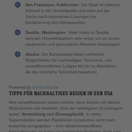
San Francisco, Kalifornien
: Die Stadt ist national
führend in der Umweltpolitik und stets auf der
Suche nach innovativen Lösungen zur
Eindämmung des Klimawandels.
Seattle, Washington
: Viele Hotels in Seattle
nehmen Umweltinitiativen sehr ernst, um zu einem
saubereren und gesünderen Planeten beizutragen.
Alaska
: Der Bundesstaat bietet zahlreiche
Möglichkeiten für nachhaltigen Tourismus, von
umweltfreundlichen Lodges bis hin zu Aktivitäten,
die die natürliche Schönheit bewahren.
Powered by
GetYourGuide
TIPPS FÜR NACHHALTIGES REISEN IN DEN USA
Wer umweltbewusst reisen möchte, kann bereits mit kleinen
Maßnahmen viel bewirken. Eine der wichtigsten Grundregeln
lautet:
Vermeidung von Einwegplastik
. In vielen
Supermärkten werden Plastiktüten inzwischen nicht mehr
kostenlos ausgegeben – eine wiederverwendbare
Einkaufstasche ist daher ein praktischer Begleiter. Auch eine