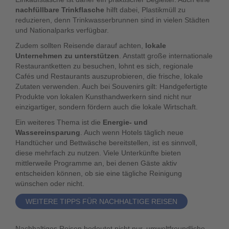
nachfüllbare Trinkflasche
hilft dabei, Plastikmüll zu
reduzieren, denn Trinkwasserbrunnen sind in vielen Städten
und Nationalparks verfügbar.
Zudem sollten Reisende darauf achten,
lokale
Unternehmen zu unterstützen
. Anstatt große internationale
Restaurantketten zu besuchen, lohnt es sich, regionale
Cafés und Restaurants auszuprobieren, die frische, lokale
Zutaten verwenden. Auch bei Souvenirs gilt: Handgefertigte
Produkte von lokalen Kunsthandwerkern sind nicht nur
einzigartiger, sondern fördern auch die lokale Wirtschaft.
Ein weiteres Thema ist die
Energie- und
Wassereinsparung
. Auch wenn Hotels täglich neue
Handtücher und Bettwäsche bereitstellen, ist es sinnvoll,
diese mehrfach zu nutzen. Viele Unterkünfte bieten
mittlerweile Programme an, bei denen Gäste aktiv
entscheiden können, ob sie eine tägliche Reinigung
wünschen oder nicht.
WEITERE TIPPS FÜR NACHHALTIGE REISEN
Nachhaltiges Reisen bedeutet nicht nur, umweltfreundliche